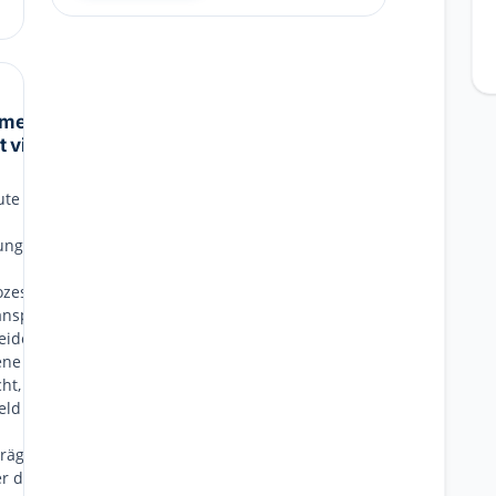
ments:
t vieler
te die
ungen für
ozesse
ansport
beiden
ene
ht, die
eld im
rägen.
r die