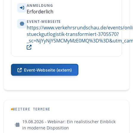
ANMELDUNG
Erforderlich
EVENT-WEBSEITE
https://www.verkehrsrundschau.de/events/onlin
stueckgutlogistik-transformiert-3705570?
_sc=NjYyNjY5MCMyMzE0MQ%3D%3D&utm_campa
Event-Webseite (extern)
WEITERE TERMINE
19.08.2026 - Webinar: Ein realistischer Einblick
in moderne Disposition