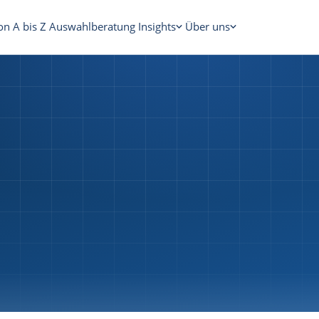
on A bis Z
Auswahlberatung
Insights
Über uns