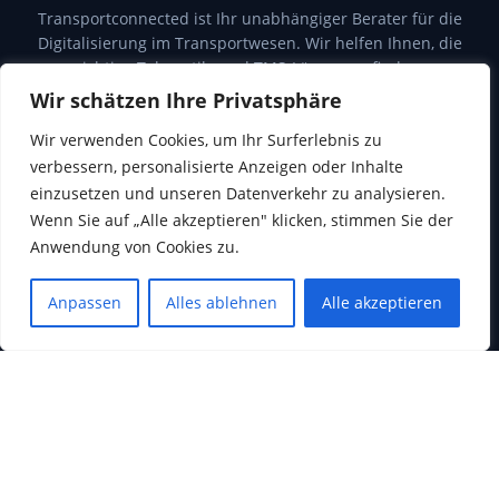
Transportconnected ist Ihr unabhängiger Berater für die
Digitalisierung im Transportwesen. Wir helfen Ihnen, die
richtige Telematik- und TMS-Lösung zu finden.
Wir schätzen Ihre Privatsphäre
Wir verwenden Cookies, um Ihr Surferlebnis zu
verbessern, personalisierte Anzeigen oder Inhalte
KONTAKT
einzusetzen und unseren Datenverkehr zu analysieren.
Wenn Sie auf „Alle akzeptieren" klicken, stimmen Sie der
info@transportconnected.de
Anwendung von Cookies zu.
transportconnected.de
Anpassen
Alles ablehnen
Alle akzeptieren
SCHNELLZUGRIFF
Telematik-Systeme
TMS-Systeme